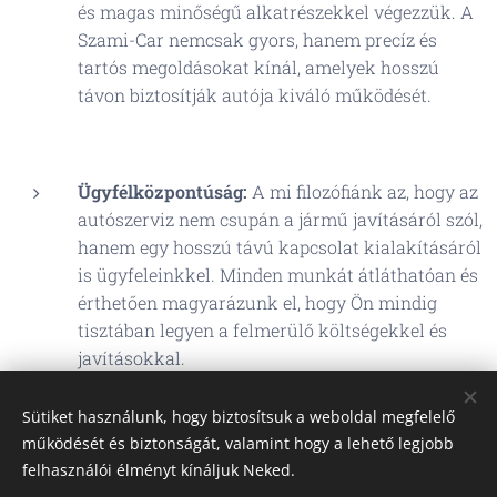
és magas minőségű alkatrészekkel végezzük. A
Szami-Car nemcsak gyors, hanem precíz és
tartós megoldásokat kínál, amelyek hosszú
távon biztosítják autója kiváló működését.
Ügyfélközpontúság:
A mi filozófiánk az, hogy az
autószerviz nem csupán a jármű javításáról szól,
hanem egy hosszú távú kapcsolat kialakításáról
is ügyfeleinkkel. Minden munkát átláthatóan és
érthetően magyarázunk el, hogy Ön mindig
tisztában legyen a felmerülő költségekkel és
javításokkal.
Sütiket használunk, hogy biztosítsuk a weboldal megfelelő
működését és biztonságát, valamint hogy a lehető legjobb
felhasználói élményt kínáljuk Neked.